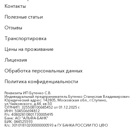
Контакты
Полезные статьи
Отзывы
Транспортировка
Цены на проживание
Лицензия
Обработка персональных данных
Политика конфиденциальности
Реквизиты ИП Бутенко С.В.
Индивидуальный предприниматель Бутенко Станислав Владимирович
Юридический адрес: 142805, Московская обл., г.Ступино,
ул.Чайковского, д.44, кв.50
ОГРНИП: 325508100685452 от 01.12.2025 г.
ИНН: 504506694812
Р/с: 40802810801730005495
Банк: АО "АЛЬФА-БАНК"
БИК: 044525593
К/с: 30101810200000000593 в ГУ БАНКА РОССИИ ПО ЦФО