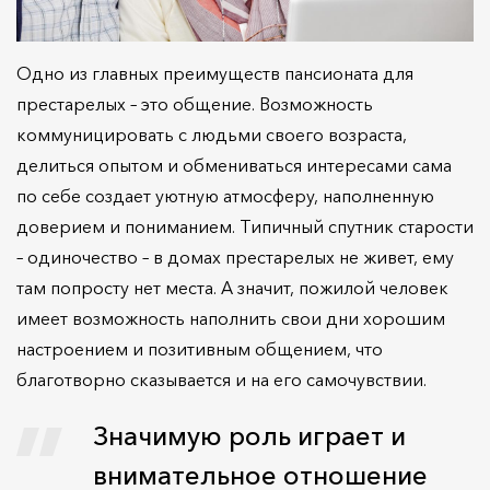
Одно из главных преимуществ пансионата для
престарелых – это общение. Возможность
коммуницировать с людьми своего возраста,
делиться опытом и обмениваться интересами сама
по себе создает уютную атмосферу, наполненную
доверием и пониманием. Типичный спутник старости
– одиночество – в домах престарелых не живет, ему
там попросту нет места. А значит, пожилой человек
имеет возможность наполнить свои дни хорошим
настроением и позитивным общением, что
благотворно сказывается и на его самочувствии.
Значимую роль играет и
внимательное отношение