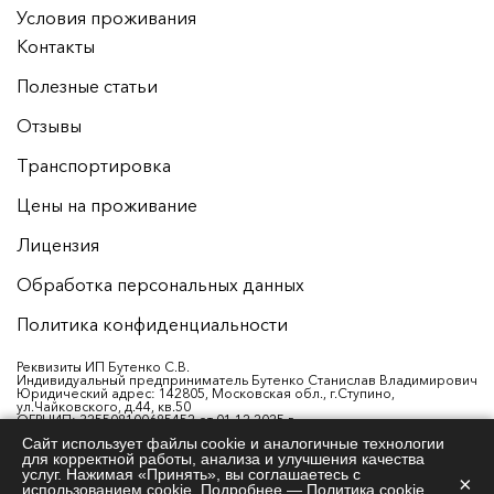
Условия проживания
Контакты
Полезные статьи
Отзывы
Транспортировка
Цены на проживание
Лицензия
Обработка персональных данных
Политика конфиденциальности
Реквизиты ИП Бутенко С.В.
Индивидуальный предприниматель Бутенко Станислав Владимирович
Юридический адрес: 142805, Московская обл., г.Ступино,
ул.Чайковского, д.44, кв.50
ОГРНИП: 325508100685452 от 01.12.2025 г.
ИНН: 504506694812
Сайт использует файлы cookie и аналогичные технологии
Р/с: 40802810801730005495
для корректной работы, анализа и улучшения качества
Банк: АО "АЛЬФА-БАНК"
БИК: 044525593
услуг. Нажимая «Принять», вы соглашаетесь с
×
К/с: 30101810200000000593 в ГУ БАНКА РОССИИ ПО ЦФО
использованием cookie. Подробнее —
Политика cookie